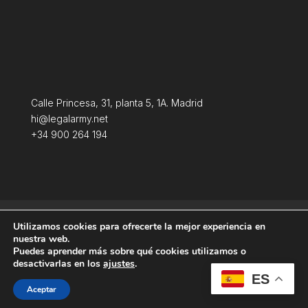
Calle Princesa, 31, planta 5, 1A. Madrid
hi@legalarmy.net
+34 900 264 194
Aviso Legal
Terminos y condiciones
Utilizamos cookies para ofrecerte la mejor experiencia en
Política de Cookies
nuestra web.
Puedes aprender más sobre qué cookies utilizamos o
desactivarlas en los
ajustes
.
ES
Aceptar
Producida por
Tempus Fugit Studio