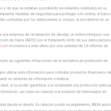
 robo y de que se estaban sucediendo movimientos indebidos en su
 implantar medidas de seguridad para proteger a la víctima, el banc
as contraídas por los delincuentes e, incluso, la inscribieron en un
e una empresa de reclamación de deudas, la víctima interpuso una
ción de Datos (AEPD) por el tratamiento ilícito de sus datos person
nción
económica a este último por una cantidad de 1,6 millones de
ctado las siguientes infracciones de la normativa de protección de
 por utilizar esta información para contratar productos financieros d
ante en sistemas de información crediticia.
ridad, al no poder garantizar a la reclamante una protección adecu
 información, así como en relación a la inclusión de interesados en
cidad desde el diseño. En relación a este incumplimiento, BBVA aport
 no puede aportar ninguno en relación a la protección de los dat