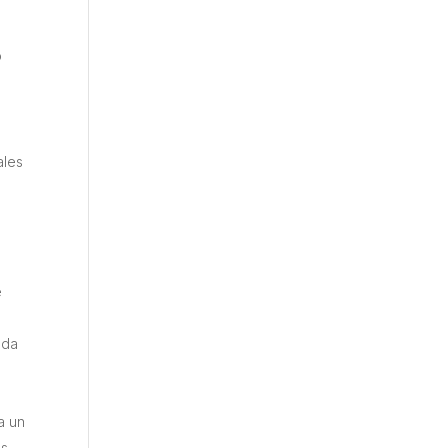
o
ales
e
ada
a un
os