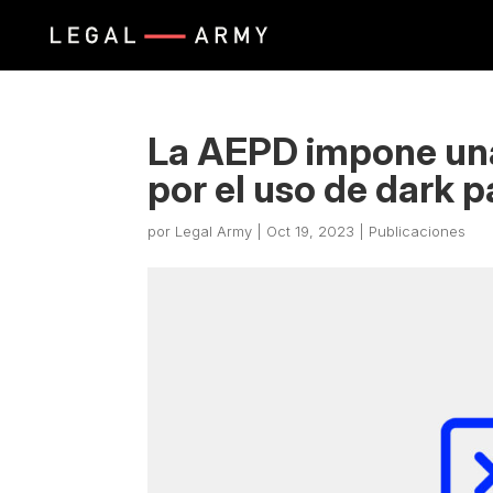
​​La AEPD impone un
por el uso de dark p
por
Legal Army
|
Oct 19, 2023
|
Publicaciones