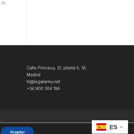
 la
Calle Princesa, 31, planta 5, 1A.
Madrid
hi@legalarmy.net
+34 900 264 194
ES
Aceptar