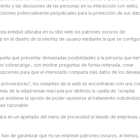
iento y las decisiones de las personas en su interacción con webs,
isiones potencialmente perjudiciales para la protección de sus dat
a entidad utilizaba en su sitio web los patrones oscuros de
g
) en el diseño de la interfaz de usuario mediante la que se configu
uella que presentar demasiadas posibilidades a la persona que tie
por sobrecarga-, son mostrar preguntas de forma reiterada, crear
 opciones para que el interesado comparta más datos de los desea
e proveedores”, los visitantes de la web se encontraban con una co
 más de la mitad tenían marcada por defecto la casilla de “aceptar
 que existiese la opción de poder oponerse al tratamiento indicándol
ase razonable.
aba en un apartado del menú de privacidad el listado de empresas a
e han de garantizar que no se emplean patrones oscuros, al menos,