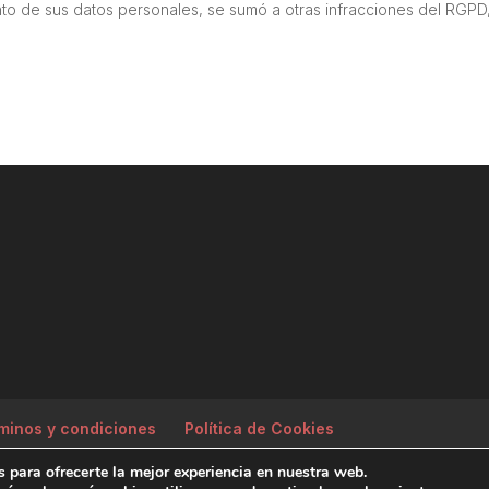
nto de sus datos personales, se sumó a otras infracciones del RGPD,
minos y condiciones
Política de Cookies
 para ofrecerte la mejor experiencia en nuestra web.