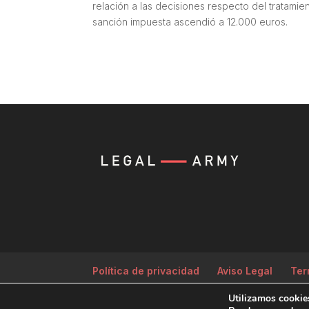
relación a las decisiones respecto del tratamie
sanción impuesta ascendió a 12.000 euros.
Política de privacidad
Aviso Legal
Ter
Utilizamos cookies
Producida por
Tempus Fugit Studio