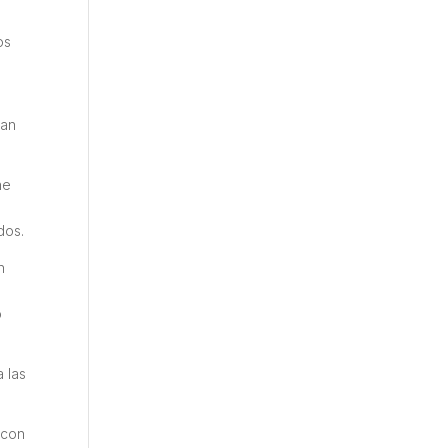
os
ran
ne
dos.
n
o
 las
 con