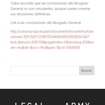
Cabe recordar que las conclusiones del Abogado
General no son vinculantes, aunque suelen orientar
sus decisiones definitivas.
Link a las conclusiones del Abogado General:
http://curia.europa.eu/juris/document/document.jsf;jse
ssionid=1DFC597C01167DDA69D880135D9D5CAD?
text=&docid=228709&pageIndex=0&doclang=ES&mo
de=req&dir=&occ=first&part=1&cid=10561514
Buscar