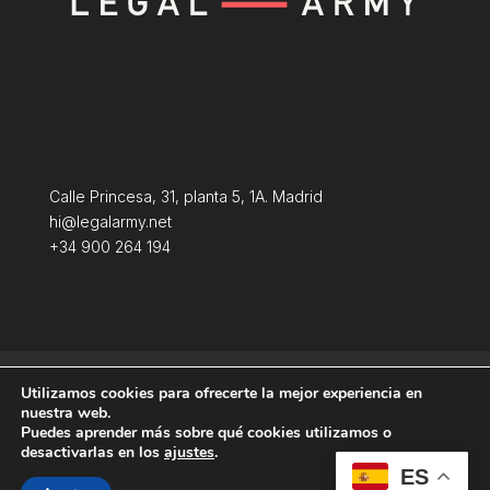
Calle Princesa, 31, planta 5, 1A. Madrid
hi@legalarmy.net
+34 900 264 194
Política de privacidad
Aviso Legal
Utilizamos cookies para ofrecerte la mejor experiencia en
Terminos y condiciones
Política de Cookies
nuestra web.
Puedes aprender más sobre qué cookies utilizamos o
desactivarlas en los
ajustes
.
ES