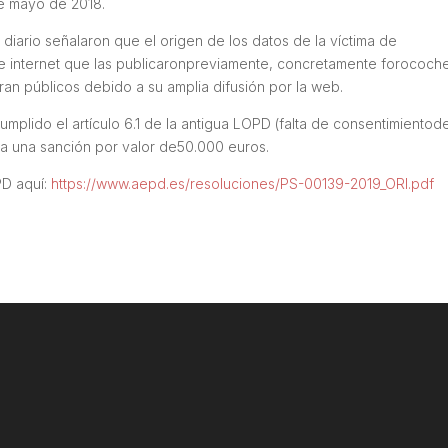
de mayo de 2018.
diario señalaron que el origen de los datos de la víctima de
e internet que las publicaronpreviamente, concretamente forococh
ran públicos debido a su amplia difusión por la web.
mplido el artículo 6.1 de la antigua LOPD (falta de consentimientode
a una sanción por valor de50.000 euros.
PD aquí:
https://www.aepd.es/resoluciones/PS-00139-2019_ORI.pdf