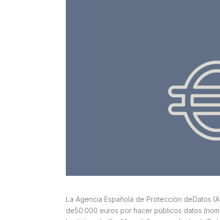
La Agencia Española de Protección deDatos (AEP
de50.000 euros por hacer públicos datos (nombr