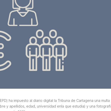
D) ha impuesto al diario digital la Tribuna de Cartagena una multa
e y apellidos, edad, universidad enla que estudia) y una fotograf