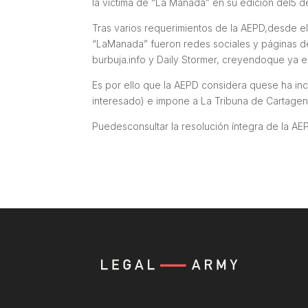
la víctima de “La Manada” en su edición del5 
Tras varios requerimientos de la AEPD,desde el 
“LaManada” fueron redes sociales y páginas d
burbuja.info y Daily Stormer, creyendoque ya e
Es por ello que la AEPD considera quese ha incu
interesado) e impone a La Tribuna de Cartagen
Puedesconsultar la resolución íntegra de la AE