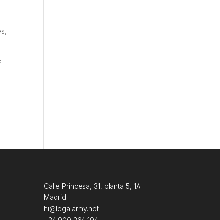
es,
l
Calle Princesa, 31, planta 5, 1A.
Madrid
hi@legalarmy.net
+34 900 264 194