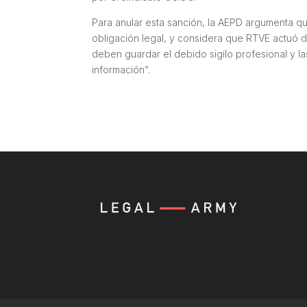
Para anular esta sanción, la AEPD argumenta q
obligación legal, y considera que RTVE actuó d
deben guardar el debido sigilo profesional y l
información”.