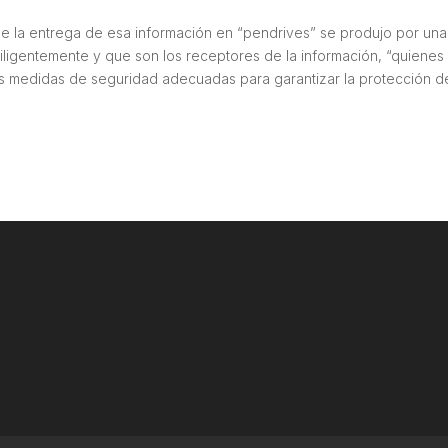
ue la entrega de esa información en “pendrives” se produjo por una
iligentemente y que son los receptores de la información, “quienes
as medidas de seguridad adecuadas para garantizar la protección d