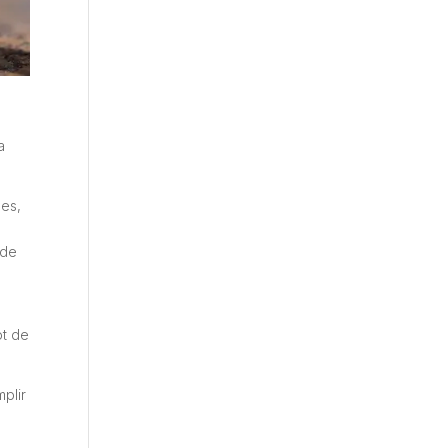
a
les,
 de
ot de
plir