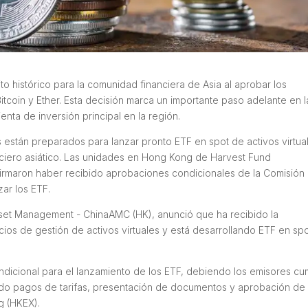
to histórico para la comunidad financiera de Asia al aprobar los
tcoin y Ether. Esta decisión marca un importante paso adelante en l
ta de inversión principal en la región.
s están preparados para lanzar pronto ETF en spot de activos virtua
ciero asiático. Las unidades en Hong Kong de Harvest Fund
maron haber recibido aprobaciones condicionales de la Comisión
zar los ETF.
set Management - ChinaAMC (HK), anunció que ha recibido la
cios de gestión de activos virtuales y está desarrollando ETF en sp
ndicional para el lanzamiento de los ETF, debiendo los emisores cum
endo pagos de tarifas, presentación de documentos y aprobación de
g (HKEX).