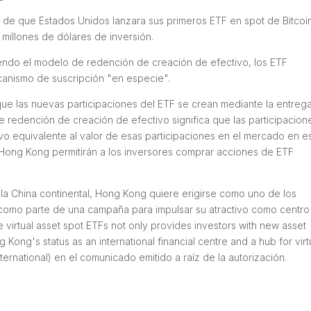
 de que Estados Unidos lanzara sus primeros ETF en spot de Bitcoi
millones de dólares de inversión.
iendo el modelo de redención de creación de efectivo, los ETF
canismo de suscripción "en especie".
que las nuevas participaciones del ETF se crean mediante la entreg
 redención de creación de efectivo significa que las participacion
vo equivalente al valor de esas participaciones en el mercado en e
n Hong Kong permitirán a los inversores comprar acciones de ETF
la China continental, Hong Kong quiere erigirse como uno de los
, como parte de una campaña para impulsar su atractivo como centro
e virtual asset spot ETFs not only provides investors with new asset
 Kong's status as an international financial centre and a hub for virt
rnational) en el comunicado emitido a raíz de la autorización.