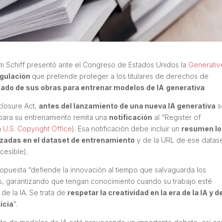
am Schiff presentó ante el Congreso de Estados Unidos la
Generativ
egulación
que pretende proteger a los titulares de derechos de
nado de sus obras para entrenar modelos de IA
generativa
.
closure Act
,
antes del lanzamiento de una nueva IA generativa
s
 para su entrenamiento remita una
notificación
al “Register of
a
U.S. Copyright Office
). Esa notificación debe incluir un
resumen lo
izadas en el
dataset
de entrenamiento
y de la URL de ese
datas
cesible).
propuesta
“defiende la innovación al tiempo que salvaguarda los
s, garantizando que tengan conocimiento cuando su trabajo esté
de la IA. Se trata de
respetar la creatividad en la era de la IA y d
icia
”.