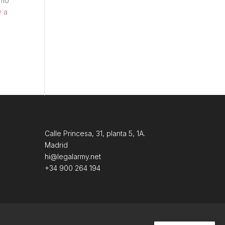
omo
y a
Calle Princesa, 31, planta 5, 1A.
Madrid
hi@legalarmy.net
+34 900 264 194