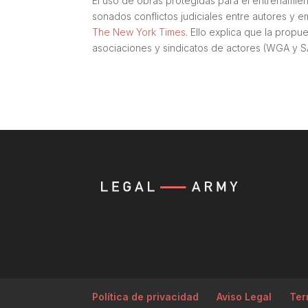
El uso de obras protegidas para el entrenamie
sonados conflictos judiciales entre autores y 
The New York Times
. Ello explica que la prop
asociaciones y sindicatos de actores (WGA y S
Política de privacidad
Aviso Legal
Ter