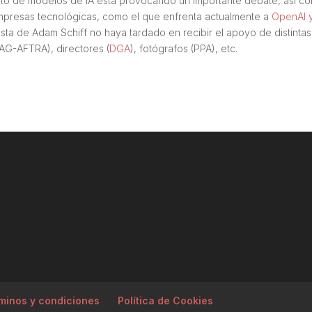
nto de modelos de IA está provocando un importante debate, así c
empresas tecnológicas, como el que enfrenta actualmente a
OpenAI 
uesta de Adam Schiff no haya tardado en recibir el apoyo de distintas
AG-AFTRA), directores (
DGA
), fotógrafos (PPA), etc.
minos y condiciones
Política de Cookies