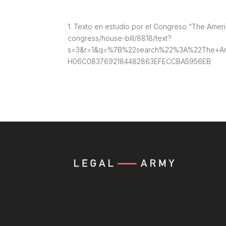
1. Texto en estudio por el Congreso “The Americ
congress/house-bill/8818/text?
s=3&r=1&q=%7B%22search%22%3A%22The+Ame
H06C0837692184482863EFECCBA5956EB