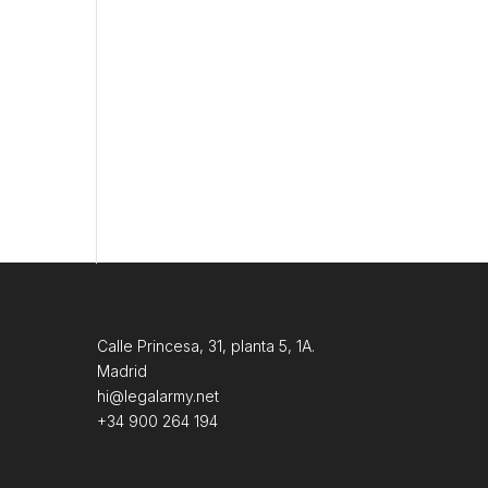
Calle Princesa, 31, planta 5, 1A.
Madrid
hi@legalarmy.net
+34 900 264 194