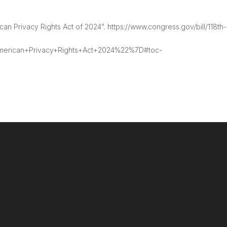
an Privacy Rights Act of 2024”. https://www.congress.gov/bill/118th-
rican+Privacy+Rights+Act+2024%22%7D#toc-