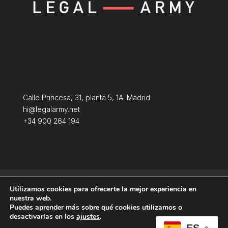
Calle Princesa, 31, planta 5, 1A. Madrid
hi@legalarmy.net
+34 900 264 194
Política de privacidad
Aviso Legal
Utilizamos cookies para ofrecerte la mejor experiencia en
Terminos y condiciones
Política de Cookies
nuestra web.
Puedes aprender más sobre qué cookies utilizamos o
desactivarlas en los
ajustes
.
ES