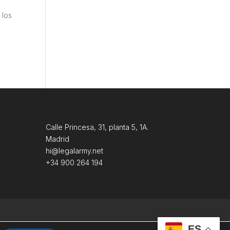
 los
Calle Princesa, 31, planta 5, 1A.
Madrid
hi@legalarmy.net
+34 900 264 194
ES