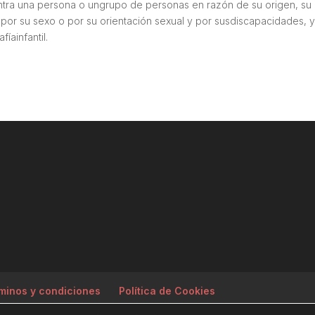
contra una persona o ungrupo de personas en razón de su origen, su
mo por su sexo o por su orientación sexual y por susdiscapacidades, y
íainfantil.
minos y condiciones
Política de Cookies