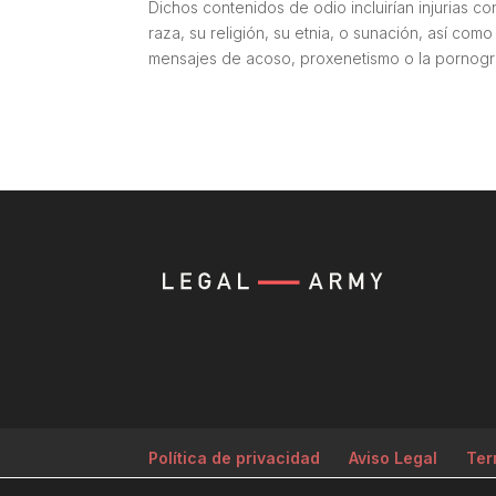
Dichos contenidos de odio incluirían injurias 
raza, su religión, su etnia, o sunación, así co
mensajes de acoso, proxenetismo o la pornograf
Política de privacidad
Aviso Legal
Ter