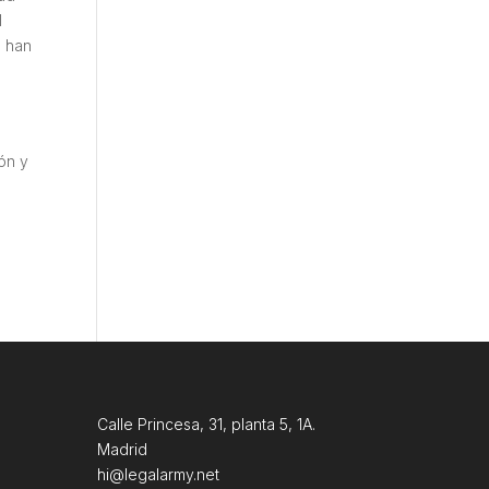
l
e han
ón y
Calle Princesa, 31, planta 5, 1A.
Madrid
hi@legalarmy.net