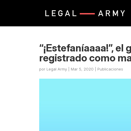
“¡Estefaníaaaa!”, el 
registrado como mar
por
Legal Army
|
Mar 5, 2020
|
Publicaciones