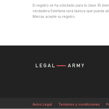
El registro se ha solicitado para la clase 35 (
verdadera Estefanía será laúnica que pueda uti
Marcas acepte su registro.
Aviso Legal
Terminos y condiciones
P