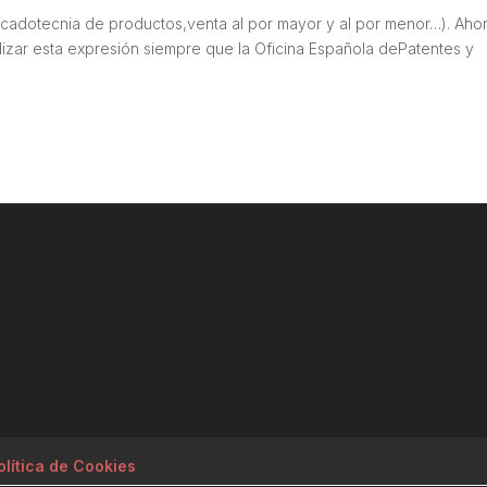
mercadotecnia de productos,venta al por mayor y al por menor…). Ahor
lizar esta expresión siempre que la Oficina Española dePatentes y
olítica de Cookies