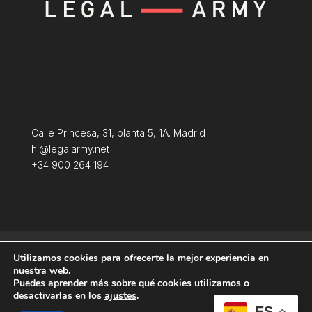
Calle Princesa, 31, planta 5, 1A. Madrid
hi@legalarmy.net
+34 900 264 194
Política de privacidad
Aviso Legal
Utilizamos cookies para ofrecerte la mejor experiencia en
Terminos y condiciones
Política de Cookies
nuestra web.
Puedes aprender más sobre qué cookies utilizamos o
desactivarlas en los
ajustes
.
ES