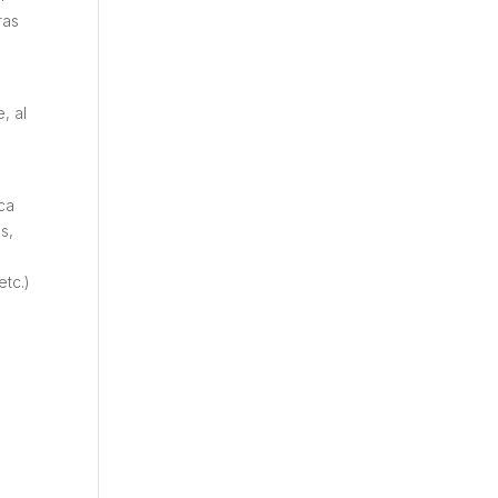
ras
, al
ca
s,
etc.)