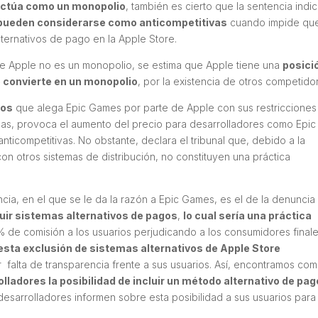
actúa como un monopolio
, también es cierto que la sentencia indi
e pueden considerarse como anticompetitivas
cuando impide qu
lternativos de pago en la Apple Store.
ue Apple no es un monopolio, se estima que Apple tiene una
posici
lo convierte en un monopolio
, por la existencia de otros competido
vos
que alega Epic Games por parte de Apple con sus restricciones
emas, provoca el aumento del precio para desarrolladores como Epic
nticompetitivas. No obstante, declara el tribunal que, debido a la
on otros sistemas de distribución, no constituyen una práctica
ncia, en el que se le da la razón a Epic Games, es el de la denuncia
luir sistemas alternativos de pagos
,
lo cual sería una práctica
de comisión a los usuarios perjudicando a los consumidores finale
esta exclusión de sistemas alternativos de Apple Store
r falta de transparencia frente a sus usuarios. Así, encontramos com
olladores la posibilidad de incluir un método alternativo de pag
esarrolladores informen sobre esta posibilidad a sus usuarios para 
.