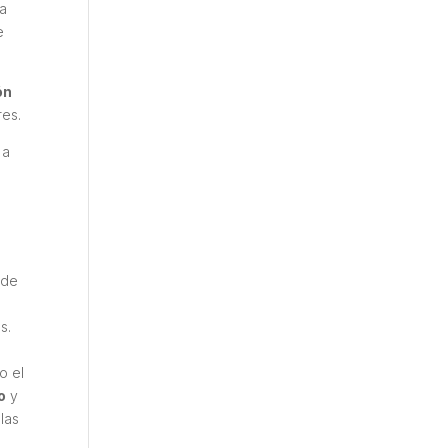
ca
e
ón
res.
 a
 de
s.
o el
o
y
las