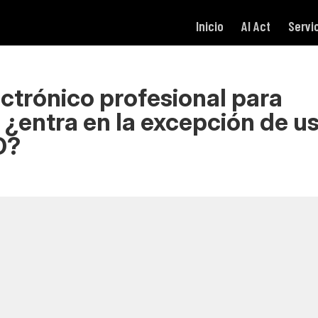
Inicio
AI Act
Servi
ectrónico profesional para
 ¿entra en la excepción de u
D?