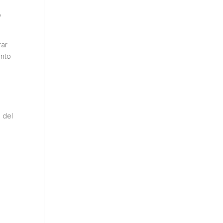
o
rar
ento
n del