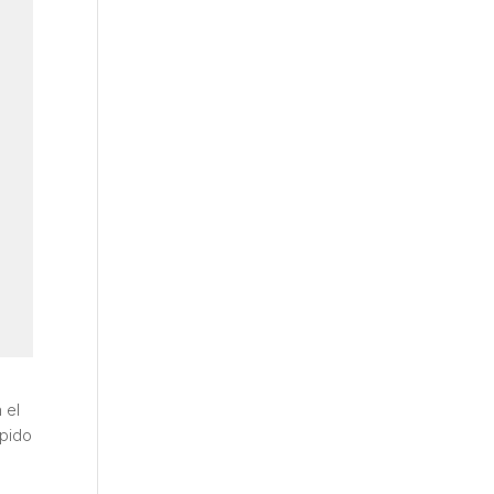
 el
spido