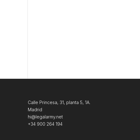
Calle Princesa, 31, planta 5, 1A.
Madrid
hi@legalarmy.net
+34 900 264 194