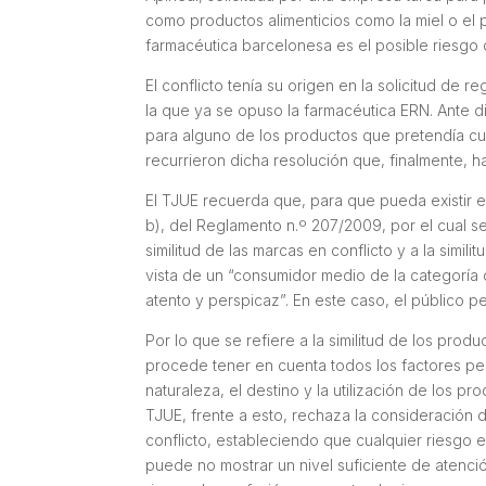
como productos alimenticios como la miel o el pr
farmacéutica barcelonesa es el posible riesgo 
El conflicto tenía su origen en la solicitud de r
la que ya se opuso la farmacéutica ERN. Ante d
para alguno de los productos que pretendía cub
recurrieron dicha resolución que, finalmente, 
El TJUE recuerda que, para que pueda existir el 
b), del Reglamento n.º 207/2009, por el cual s
similitud de las marcas en conflicto y a la simil
vista de un “consumidor medio de la categorí
atento y perspicaz”. En este caso, el público 
Por lo que se refiere a la similitud de los pro
procede tener en cuenta todos los factores pertin
naturaleza, el destino y la utilización de los 
TJUE, frente a esto, rechaza la consideración 
conflicto, estableciendo que cualquier riesgo 
puede no mostrar un nivel suficiente de atención