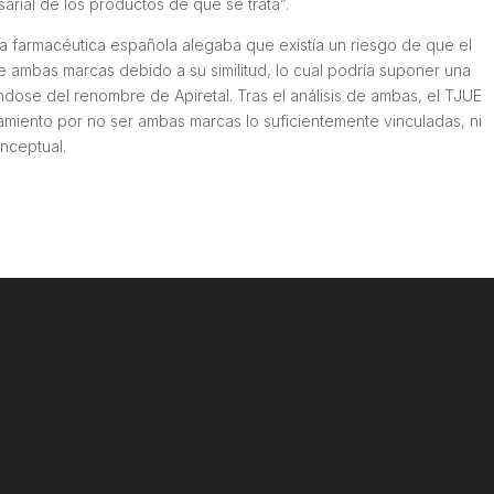
arial de los productos de que se trata”.
 la farmacéutica española alegaba que existía un riesgo de que el
e ambas marcas debido a su similitud, lo cual podría suponer una
ndose del renombre de Apiretal. Tras el análisis de ambas, el TJUE
amiento por no ser ambas marcas lo suficientemente vinculadas, ni
onceptual.