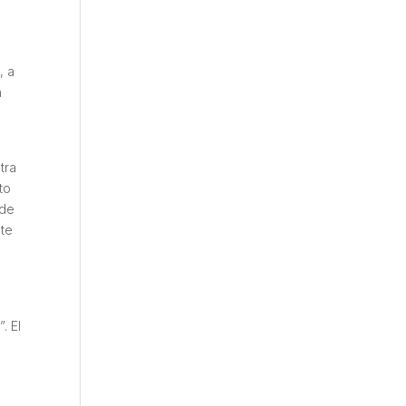
, a
n
tra
to
 de
nte
. El