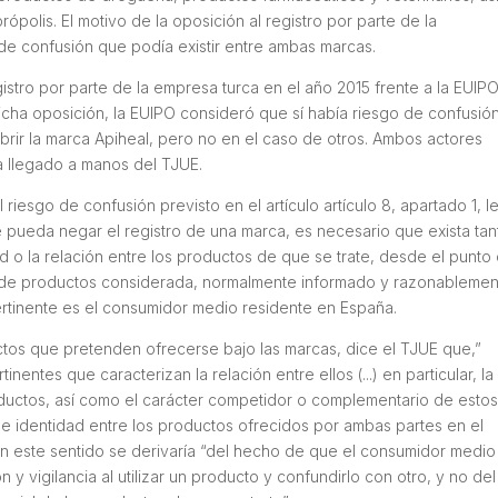
ópolis. El motivo de la oposición al registro por parte de la
de confusión que podía existir entre ambas marcas.
egistro por parte de la empresa turca en el año 2015 frente a la EUIPO
icha oposición, la EUIPO consideró que sí había riesgo de confusió
rir la marca Apiheal, pero no en el caso de otros. Ambos actores
ha llegado a manos del TJUE.
riesgo de confusión previsto en el artículo artículo 8, apartado 1, le
e pueda negar el registro de una marca, es necesario que exista tan
itud o la relación entre los productos de que se trate, desde el punto
a de productos considerada, normalmente informado y razonableme
pertinente es el consumidor medio residente en España.
ductos que pretenden ofrecerse bajo las marcas, dice el TJUE que,”
entes que caracterizan la relación entre ellos (...) en particular, la
productos, así como el carácter competidor o complementario de estos”
de identidad entre los productos ofrecidos por ambas partes en el
en este sentido se derivaría “del hecho de que el consumidor medio
 y vigilancia al utilizar un producto y confundirlo con otro, y no del