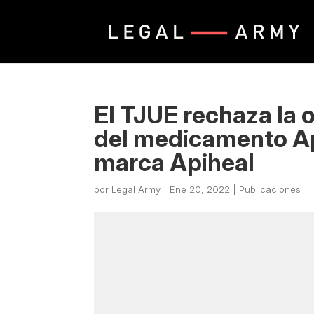
El TJUE rechaza la o
del medicamento Apir
marca Apiheal
por
Legal Army
|
Ene 20, 2022
|
Publicaciones