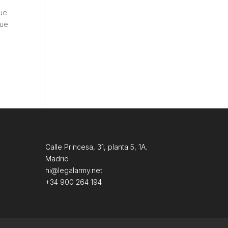
que
que
Calle Princesa, 31, planta 5, 1A.
Madrid
hi@legalarmy.net
+34 900 264 194