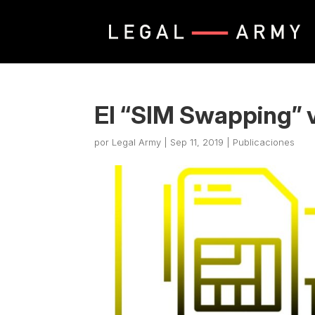
El “SIM Swapping” 
por
Legal Army
|
Sep 11, 2019
|
Publicaciones