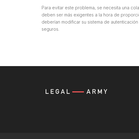
Para evitar este problema, se necesita una co
deben ser más exigentes a la hora de proporci
deberían modificar su sistema de autenticaci
seguros.