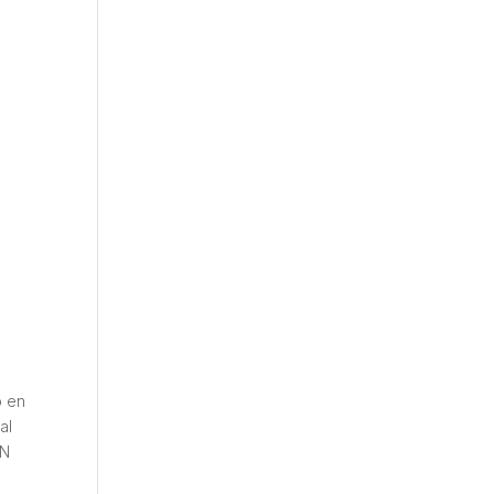
p en
al
IN