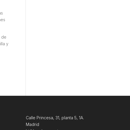
as
nes
s de
lla y
Calle Princesa, 31, planta 5, 1A.
Madrid