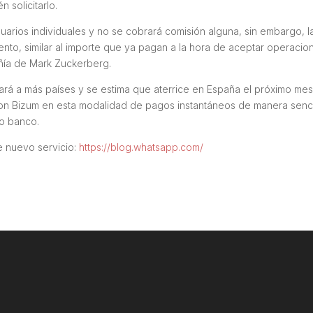
 solicitarlo.
suarios individuales y no se cobrará comisión alguna, sin embargo, l
nto, similar al importe que ya pagan a la hora de aceptar operacio
añía de Mark Zuckerberg.
gará a más países y se estima que aterrice en España el próximo me
n Bizum en esta modalidad de pagos instantáneos de manera senci
ro banco.
e nuevo servicio:
https://blog.whatsapp.com/