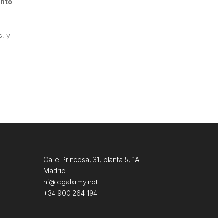
ento
s
s, y
Calle Princesa, 31, planta 5, 1A.
Madrid
hi@legalarmy.net
+34 900 264 194