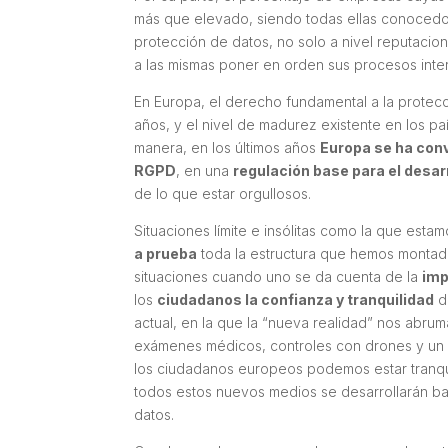
más que elevado, siendo todas ellas conocedor
protección de datos, no solo a nivel reputacio
a las mismas poner en orden sus procesos inter
En Europa, el derecho fundamental a la protec
años, y el nivel de madurez existente en los p
manera, en los últimos años
Europa se ha conv
RGPD
, en una
regulación base para el desar
de lo que estar orgullosos.
Situaciones límite e insólitas como la que est
a prueba
toda la estructura que hemos montado
situaciones cuando uno se da cuenta de la
imp
los
ciudadanos la confianza y tranquilidad
d
actual, en la que la “nueva realidad” nos abru
exámenes médicos, controles con drones y un s
los ciudadanos europeos podemos estar tranqu
todos estos nuevos medios se desarrollarán baj
datos.