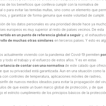
as de los beneficios que conlleva cumplir con la normativa de
nal o para evitar las temidas multas, sino como un elemento que perm
nos, y garantizar de forma genuina que existe voluntad de cumplir.
ción de los datos personales es una prioridad desde hace ya much
aíses europeos es muy superior al resto de países vecinos. De esta
ertido en un punto de referencia global a seguir
y, el exhaustivo
rollo de muchas otras similares
en terceros países. Y esto es al
amos actualmente viviendo con la pandemia del Covid-19 permiten
po
 y todo el trabajo y el esfuerzo de estos años. Y es en estas
ortancia de contar con una normativa
de este calado que ofrez
e que su privacidad está garantizada. Aun en una situación como la
ma con controles de temperatura, aplicaciones móviles de rastreo,
infín de nuevos medios ideados para evitar la propagación del vir
ilos de que existe un buen marco global de protección, y de que
o el estricto cumplimiento de los principios básicos de la protecci