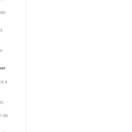
ite
os
go
ner
ca a
us,
ón de