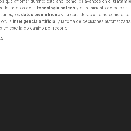
s que afrontar durante este año, como los avances en el
tratami
os desarrollos de la
tecnología adtech
y el tratamiento de datos a
uarios, los
datos biométricos
y su consideración o no como dato
ión, la
inteligencia artificial
y la toma de decisiones automatizada
s en este largo camino por recorrer.
-A