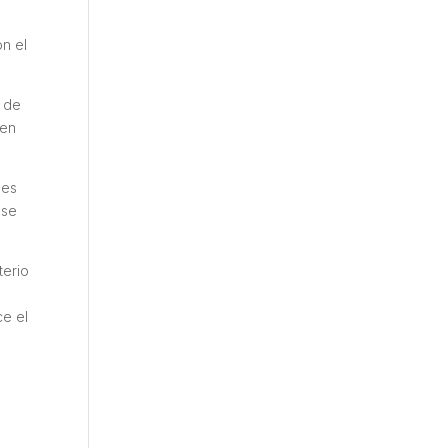
s
on el
a de
 en
des
 se
terio
ce el