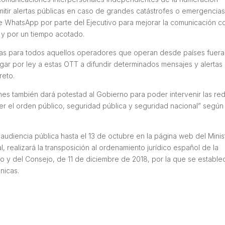
itir alertas públicas en caso de grandes catástrofes o emergencia
rse WhatsApp por parte del Ejecutivo para mejorar la comunicación c
 y por un tiempo acotado.
emas para todos aquellos operadores que operan desde países fuer
igar por ley a estas OTT a difundir determinados mensajes y alertas
reto.
es también dará potestad al Gobierno para poder intervenir las re
er el orden público, seguridad pública y seguridad nacional” según
audiencia pública hasta el 13 de octubre en la página web del Minis
 realizará la transposición al ordenamiento jurídico español de la
o y del Consejo, de 11 de diciembre de 2018, por la que se estable
nicas.