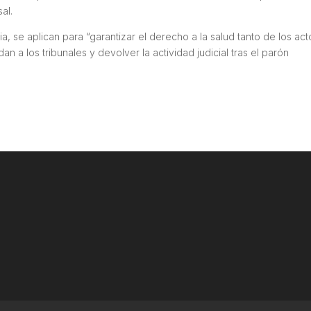
al.
a, se aplican para “garantizar el derecho a la salud tanto de los ac
 a los tribunales y devolver la actividad judicial tras el parón