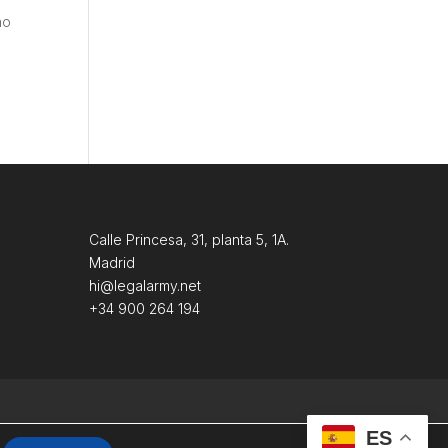
ho
Calle Princesa, 31, planta 5, 1A.
Madrid
hi@legalarmy.net
+34 900 264 194
ES