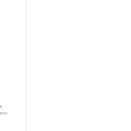
de
erio