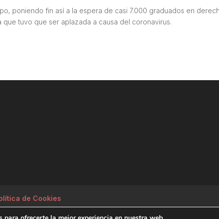
mpo, poniendo fin así a la espera de casi 7.000 graduados en derec
ia que tuvo que ser aplazada a causa del coronavirus.
olítica de Cookies
 para ofrecerte la mejor experiencia en nuestra web.