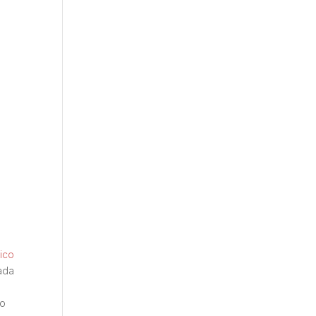
ico
ada
do