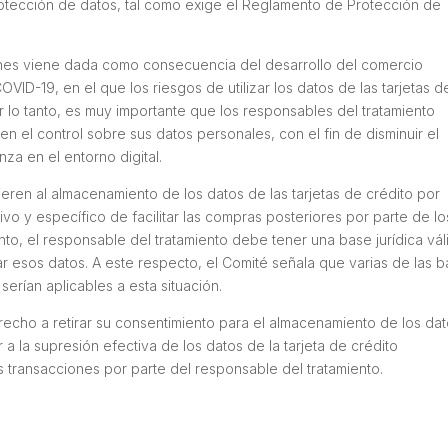
otección de datos, tal como exige el Reglamento de Protección de
nes viene dada como consecuencia del desarrollo del comercio
VID-19, en el que los riesgos de utilizar los datos de las tarjetas d
r lo tanto, es muy importante que los responsables del tratamiento
n el control sobre sus datos personales, con el fin de disminuir el
nza en el entorno digital.
ren al almacenamiento de los datos de las tarjetas de crédito por
sivo y específico de facilitar las compras posteriores por parte de lo
ento, el responsable del tratamiento debe tener una base jurídica vál
ar esos datos. A este respecto, el Comité señala que varias de las 
serían aplicables a esta situación.
echo a retirar su consentimiento para el almacenamiento de los da
r a la supresión efectiva de los datos de la tarjeta de crédito
s transacciones por parte del responsable del tratamiento.