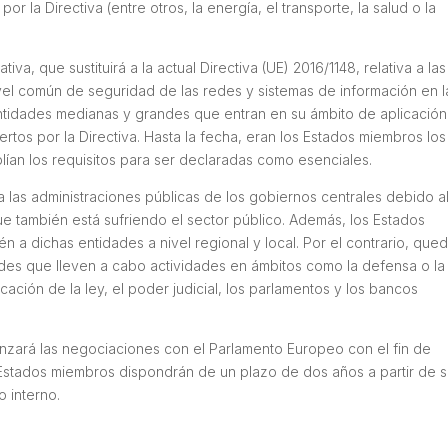
r la Directiva (entre otros, la energía, el transporte, la salud o la
va, que sustituirá a la actual Directiva (UE) 2016/1148, relativa a las
vel común de seguridad de las redes y sistemas de información en l
ntidades medianas y grandes que entran en su ámbito de aplicación
ertos por la Directiva. Hasta la fecha, eran los Estados miembros los
an los requisitos para ser declaradas como esenciales.
 a las administraciones públicas de los gobiernos centrales debido a
 también está sufriendo el sector público. Además, los Estados
 a dichas entidades a nivel regional y local. Por el contrario, que
ades que lleven a cabo actividades en ámbitos como la defensa o la
icación de la ley, el poder judicial, los parlamentos y los bancos
enzará las negociaciones con el Parlamento Europeo con el fin de
 Estados miembros dispondrán de un plazo de dos años a partir de 
o interno.