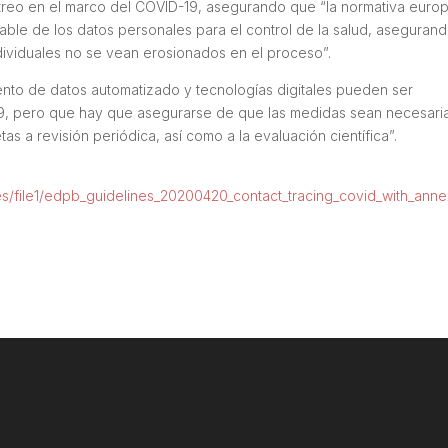
astreo en el marco del COVID-19, asegurando que “la normativa euro
ble de los datos personales para el control de la salud, asegurand
dividuales no se vean erosionados en el proceso”.
ento de datos automatizado y tecnologías digitales pueden ser
9, pero que hay que asegurarse de que las medidas sean necesari
tas a revisión periódica, así como a la evaluación científica”.
iles/file1/edpb_guidelines_20200420_contact_tracing_covid_with_ann