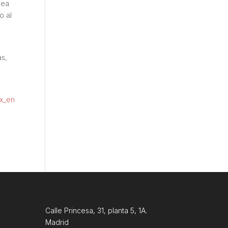
pea
o al
as,
ex_en
Calle Princesa, 31, planta 5, 1A.
Madrid