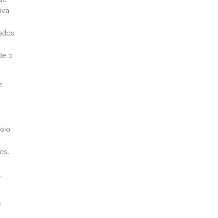
iva
tados
ade o
e
colo
es,
.
s