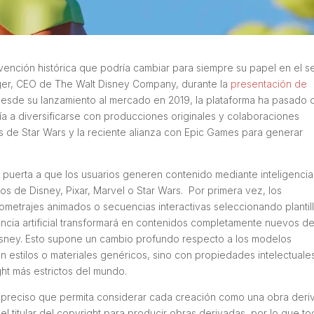
vención histórica que podría cambiar para siempre su papel en el s
b Iger, CEO de The Walt Disney Company, durante la
presentación de
Desde su lanzamiento al mercado en 2019, la plataforma ha pasado 
ñía a diversificarse con producciones originales y colaboraciones
s de Star Wars y la reciente alianza con Epic Games para generar
la puerta a que los usuarios generen contenido mediante inteligencia
pios de Disney, Pixar, Marvel o Star Wars. Por primera vez, los
ometrajes animados o secuencias interactivas seleccionando plantill
encia artificial transformará en contenidos completamente nuevos d
isney. Esto supone un cambio profundo respecto a los modelos
n estilos o materiales genéricos, sino con propiedades intelectuale
ht más estrictos del mundo.
uy preciso que permita considerar cada creación como una obra deri
el titular del copyright para producir obras derivadas, por lo que t