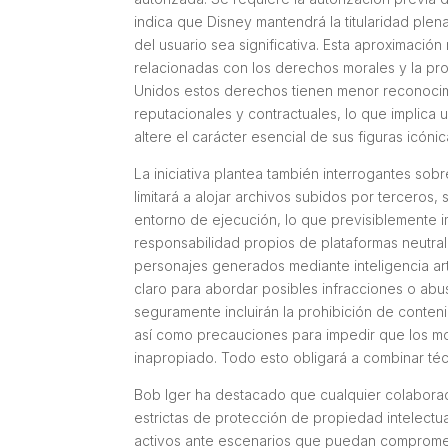
indica que Disney mantendrá la titularidad ple
del usuario sea significativa. Esta aproximació
relacionadas con los derechos morales y la pro
Unidos estos derechos tienen menor reconocim
reputacionales y contractuales, lo que implica 
altere el carácter esencial de sus figuras icónic
La iniciativa plantea también interrogantes so
limitará a alojar archivos subidos por terceros
entorno de ejecución, lo que previsiblemente 
responsabilidad propios de plataformas neutral
personajes generados mediante inteligencia arti
claro para abordar posibles infracciones o abu
seguramente incluirán la prohibición de conteni
así como precauciones para impedir que los m
inapropiado. Todo esto obligará a combinar té
Bob Iger ha destacado que cualquier colaboració
estrictas de protección de propiedad intelectua
activos ante escenarios que puedan comprometer