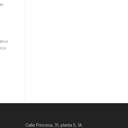
el
o
,
ativo
mica
Calle Princesa, 31, planta 5, 1A.