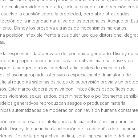
na de cualquier vídeo generado, incluso cuando la intervención creat
n resuelve la cuestión sobre la propiedad, pero abre otras dudas
tección de la integridad narrativa de los personajes. Aunque en Es
iento, Disney los preserva a través de mecanismos marcarios,
una posición inflexible frente a cualquier uso que distorsione, degr
as.
bre la responsabilidad derivada del contenido generado. Disney no s
, sino que proporcionará herramientas creativas, material base y un
impedirá acogerse a los modelos tradicionales de exención de
es. El uso inapropiado, ofensivo o especialmente difamatorio de
ficial requerirá sistemas estrictos de supervisión previa y un proto
sos. Este marco deberá convivir con límites éticos específicos que
dos violentos, sexualizados, discriminatorios o políticamente sensibl
odelos generativos reproduzcan sesgos o produzcan material
cnicas automatizadas de moderación con revisión humana constante
n con empresas de inteligencia artificial deberá incluir garantías
l de Disney, lo que indica la intención de la compañía de blindar su
los. Desde la perspectiva jurídica, será imprescindible definir un