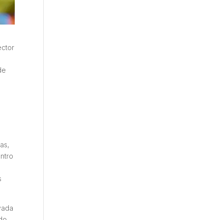
ector
de
as,
entro
s
vada
odo