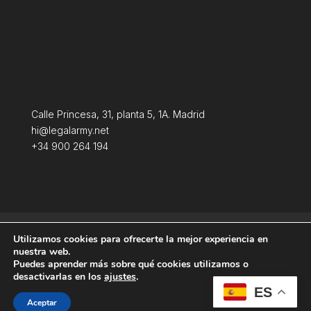
Calle Princesa, 31, planta 5, 1A. Madrid
hi@legalarmy.net
+34 900 264 194
Política de privacidad
Aviso Legal
Utilizamos cookies para ofrecerte la mejor experiencia en
Terminos y condiciones
Política de Cookies
nuestra web.
Puedes aprender más sobre qué cookies utilizamos o
desactivarlas en los
ajustes
.
ES
Aceptar
Producida por
Tempus Fugit Studio