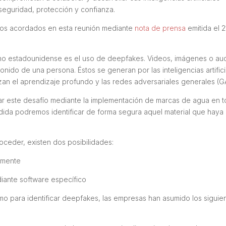
seguridad, protección y confianza.
os acordados en esta reunión mediante
nota de prensa
emitida el 2
no estadounidense es el uso de
deepfakes
. Videos, imágenes o au
onido de una persona. Éstos se generan por las inteligencias artific
izan el aprendizaje profundo y las redes adversariales generales (G
ar este desafío mediante la implementación de marcas de agua en 
ida podremos identificar de forma segura aquel material que haya 
ceder, existen dos posibilidades:
ilmente
iante software específico
o para identificar
deepfakes
, las empresas han asumido los siguie