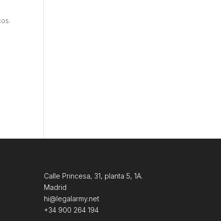
cos.
Calle Princesa, 31, planta 5, 1A.
Madrid
hi@legalarmy.net
+34 900 264 194