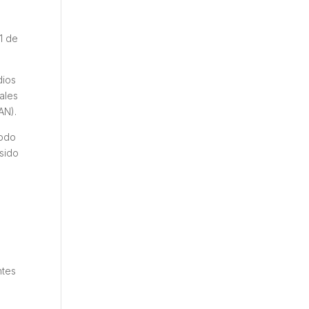
1 de
dios
iales
AN).
todo
sido
ntes