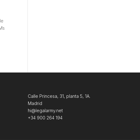
de
DMs
Calle Princesa, 31, planta 5, 1A.
Madrid
hi@legalarmy.net
+34 900 264 194