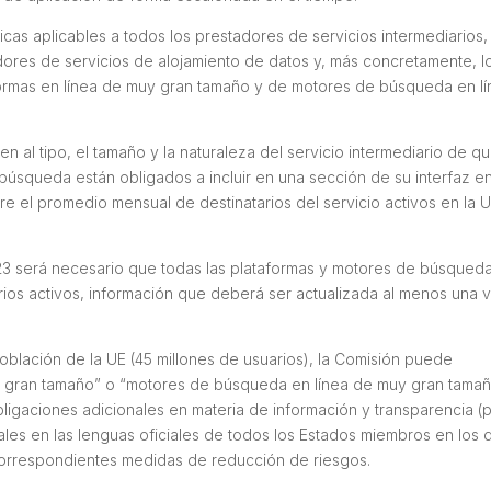
cas aplicables a todos los prestadores de servicios intermediarios, 
dores de servicios de alojamiento de datos y, más concretamente, l
formas en línea de muy gran tamaño y de motores de búsqueda en l
n al tipo, el tamaño y la naturaleza del servicio intermediario de q
e búsqueda están obligados a incluir en una sección de su interfaz e
bre el promedio mensual de destinatarios del servicio activos en la 
23 será necesario que todas las plataformas y motores de búsqued
os activos, información que deberá ser actualizada al menos una 
oblación de la UE (45 millones de usuarios), la Comisión puede
y gran tamaño” o “motores de búsqueda en línea de muy gran tamañ
ligaciones adicionales en materia de información y transparencia (
ales en las lenguas oficiales de todos los Estados miembros en los 
 correspondientes medidas de reducción de riesgos.