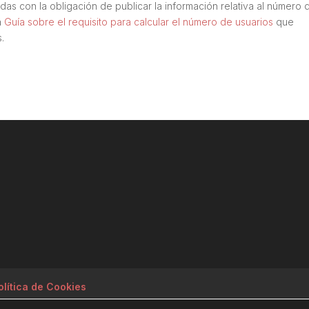
das con la obligación de publicar la información relativa al número 
a
Guía sobre el requisito para calcular el número de usuarios
que
.
olítica de Cookies