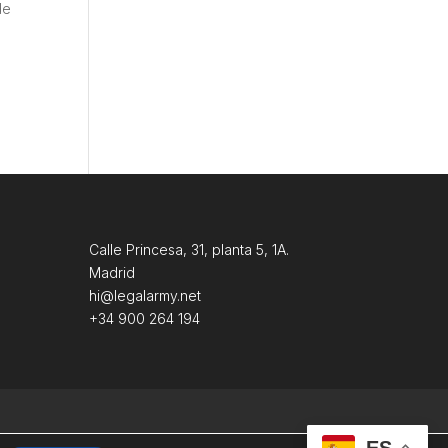
de
Calle Princesa, 31, planta 5, 1A.
Madrid
hi@legalarmy.net
+34 900 264 194
ES