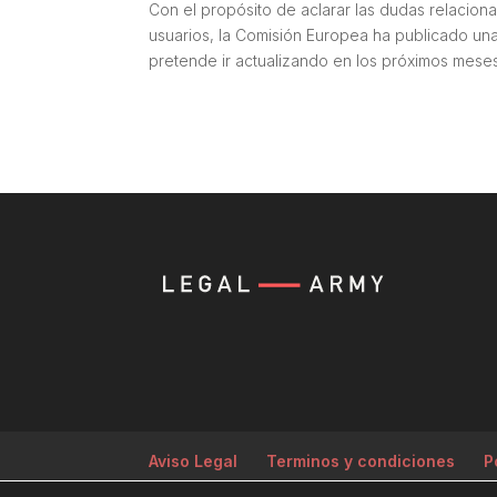
Con el propósito de aclarar las dudas relaciona
usuarios, la Comisión Europea ha publicado un
pretende ir actualizando en los próximos meses
Aviso Legal
Terminos y condiciones
P