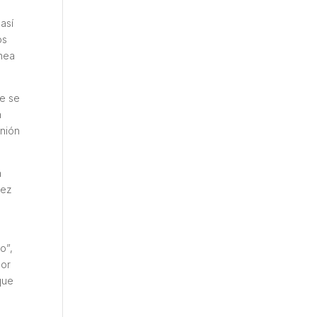
así
os
ínea
ue se
n
Unión
a
vez
o”,
por
que