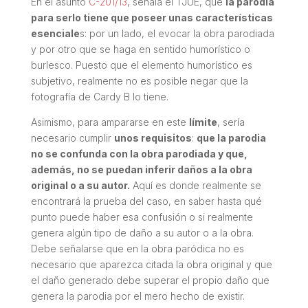
En el asunto
C-201/13
, señala el TJUE, que
la parodia
para serlo tiene que poseer unas características
esenciale
s: por un lado, el evocar la obra parodiada
y por otro que se haga en sentido humorístico o
burlesco. Puesto que el elemento humorístico es
subjetivo, realmente no es posible negar que la
fotografía de Cardy B lo tiene.
Asimismo, para ampararse en este
límite
, sería
necesario cumplir
unos requisitos
:
que la parodia
no se confunda con la obra parodiada y que,
además, no se puedan inferir daños a la obra
original o a su autor.
Aquí es donde realmente se
encontrará la prueba del caso, en saber hasta qué
punto puede haber esa confusión o si realmente
genera algún tipo de daño a su autor o a la obra.
Debe señalarse que en la obra paródica no es
necesario que aparezca citada la obra original y que
el daño generado debe superar el propio daño que
genera la parodia por el mero hecho de existir.