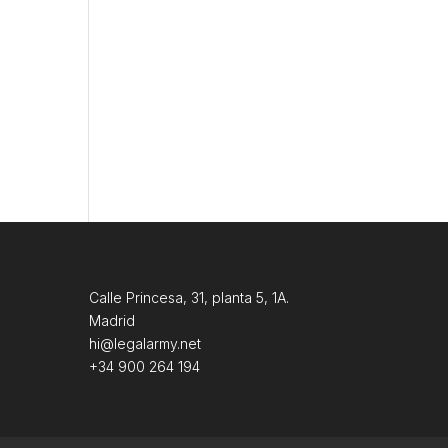
Calle Princesa, 31, planta 5, 1A.
Madrid
hi@legalarmy.net
+34 900 264 194