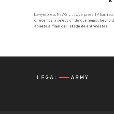
Lawyerpress NEWS y Lawyerpress TV han realizad
ofrecemos la selección de que hemos hecho de
abierta al final del listado de entrevistas
.