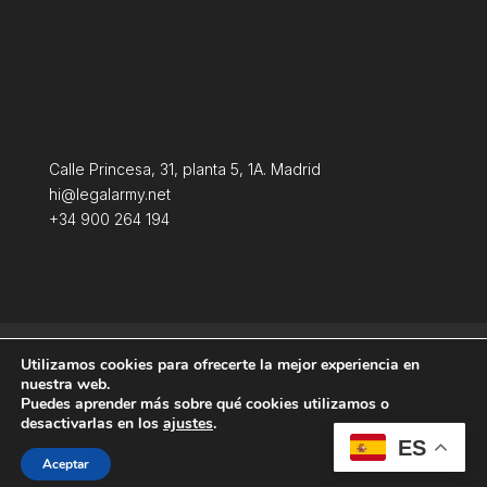
Calle Princesa, 31, planta 5, 1A. Madrid
hi@legalarmy.net
+34 900 264 194
Aviso Legal
Terminos y condiciones
Utilizamos cookies para ofrecerte la mejor experiencia en
Política de Cookies
nuestra web.
Puedes aprender más sobre qué cookies utilizamos o
desactivarlas en los
ajustes
.
ES
Aceptar
Producida por
Tempus Fugit Studio