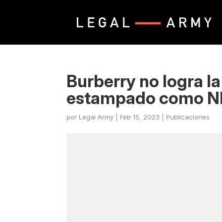
Burberry no logra la
estampado como N
por
Legal Army
|
Feb 15, 2023
|
Publicaciones