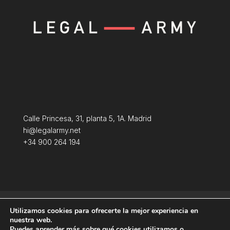
Calle Princesa, 31, planta 5, 1A. Madrid
hi@legalarmy.net
+34 900 264 194
Política de privacidad
Aviso Legal
Utilizamos cookies para ofrecerte la mejor experiencia en
Terminos y condiciones
Política de Cookies
nuestra web.
Puedes aprender más sobre qué cookies utilizamos o