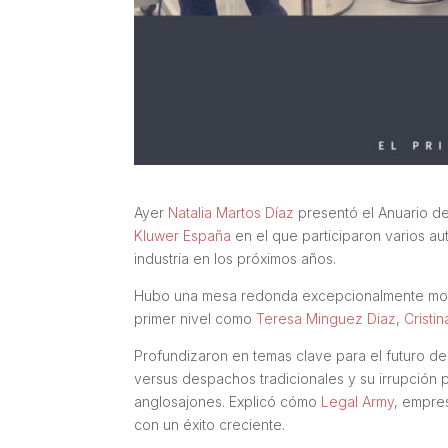
Ayer
Natalia Martos Díaz
presentó el Anuario de
Kluwer España
en el que participaron varios a
industria en los próximos años.
Hubo una mesa redonda excepcionalmente m
primer nivel como
Teresa Minguez Diaz
,
Cristi
Profundizaron en temas clave para el futuro de l
versus despachos tradicionales y su irrupción 
anglosajones. Explicó cómo
Legal Army
, empre
con un éxito creciente.