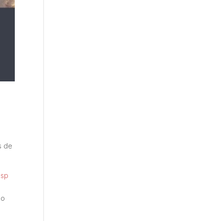
s de
lsp
lo