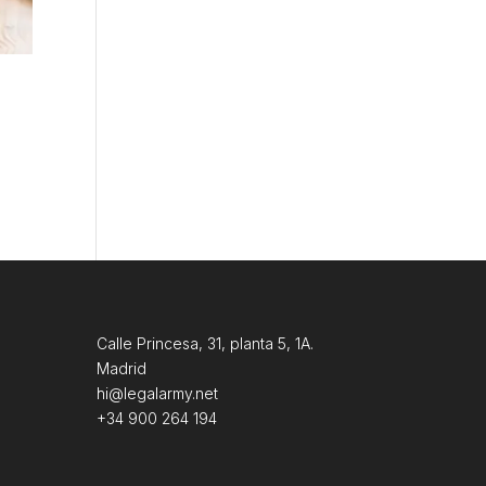
Calle Princesa, 31, planta 5, 1A.
Madrid
hi@legalarmy.net
+34 900 264 194