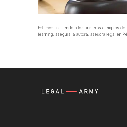
Estamos asistiendo a los primeros ejemplos de p
learning, asegura la autora, asesora legal en P