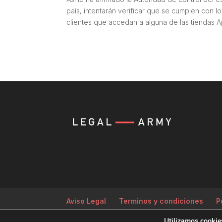
país, intentarán verificar que se cumplen con l
clientes que accedan a alguna de las tiendas A
Aviso Legal
Terminos y condiciones
P
Utilizamos cookies