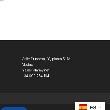
s
Calle Princesa, 31, planta 5, 1A.
Madrid
hi@legalarmy.net
+34 900 264 194
ES