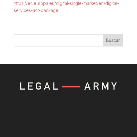
https://ec.europa.eu/digital-single-market/en/digital-
services-act-package
Buscar