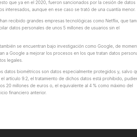
sto que ya en el 2020, fueron sancionados por la cesión de datos
los interesados, aunque en ese caso se trató de una cuantía menor.
e han recibido grandes empresas tecnológicas como Netflix, que ta
ilar datos personales de unos 5 millones de usuarios sin el
también se encuentran bajo investigación como Google, de momen
tan a Google a mejorar los procesos en los que tratan datos person
os legales.
s datos biométricos son datos especialmente protegidos y, salvo 
l artículo 9.2, el tratamiento de dichos datos está prohibido, pudi
los 20 millones de euros o, el equivalente al 4 % como máximo del
cio financiero anterior.