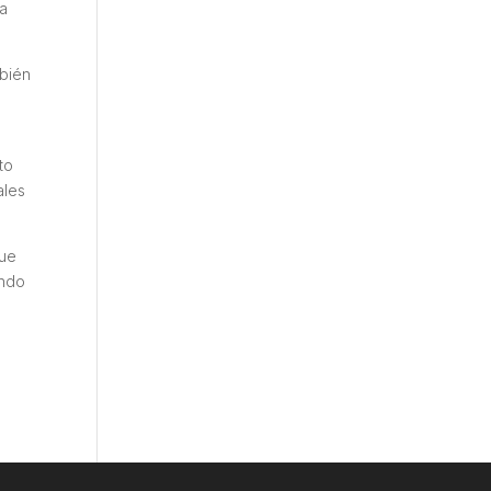
 a
mbién
to
ales
que
endo