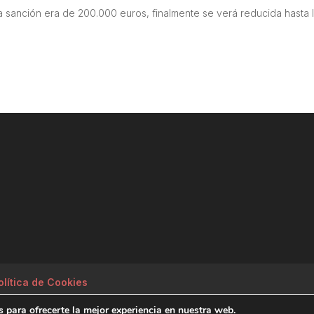
e la sanción era de 200.000 euros, finalmente se verá reducida hasta 
olítica de Cookies
 para ofrecerte la mejor experiencia en nuestra web.