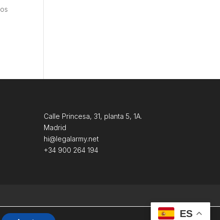
los
Calle Princesa, 31, planta 5, 1A.
Madrid
hi@legalarmy.net
+34 900 264 194
ES