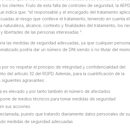
e los clientes. Fruto de esta falta de controles de seguridad, la AEP
ue indica que: “
el responsable y el encargado del tratamiento aplic
uadas al riesgo que conlleve el tratamiento, teniendo en cuenta el
la naturaleza, alcance, contexto y finalidades del tratamiento, los ri
y libertades de las personas interesadas
“.
aría las medidas de seguridad adecuadas, ya que cualquier person
tomatizado podría dar un número de DNI siendo o no titular del mism
por no respetar el principio de integridad y confidencialidad del
nto del artículo 32 del RGPD. Además, para la cuantificación de la
 siguientes agravantes:
da es elevado y por tanto también el número de afectados
ispone de medios técnicos para tomar medidas de seguridad
en sus acciones
 reclamada, puesto que tratando diariamente datos personales de s
ando medidas de seguridad adecuadas