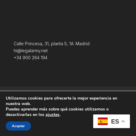
Calle Princesa, 31, planta 5, 1A. Madrid
hi@legalarmy.net
+34 900 264 194
Aviso Legal
Terminos y condiciones
Utilizamos cookies para ofrecerte la mejor experiencia en
Política de Cookies
nuestra web.
Puedes aprender más sobre qué cookies utilizamos o
desactivarlas en los
ajustes
.
ES
Aceptar
Producida por
Tempus Fugit Studio