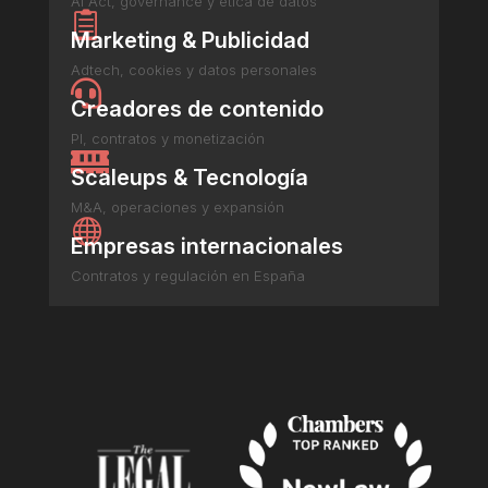
AI Act, governance y ética de datos

Marketing & Publicidad
Adtech, cookies y datos personales

Creadores de contenido
PI, contratos y monetización

Scaleups & Tecnología
M&A, operaciones y expansión

Empresas internacionales
Contratos y regulación en España