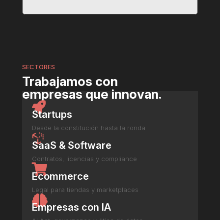
SECTORES
Trabajamos con
empresas
que innovan
.

Startups
Desde la constitución hasta la ronda

SaaS & Software
Contratos, licencias y compliance

Ecommerce
Legal para tiendas y marketplaces

Empresas con IA