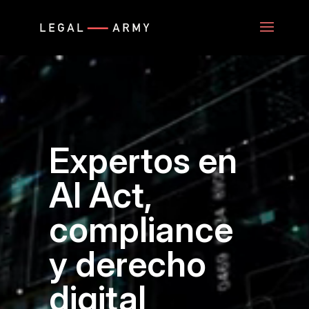
Reproductor
de
vídeo
Expertos en
AI Act,
compliance
y derecho
digital